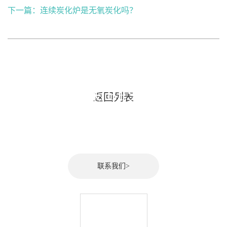
下一篇：
连续炭化炉是无氧炭化吗？
百特环保(BESTON)，
返回列表
期待与您的合作！
联系我们>