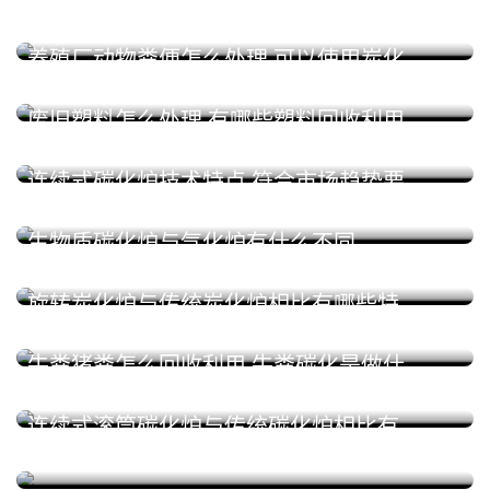
2024-02-27 17:53:40
养殖厂动物粪便怎么处理 可以使用炭化
炉碳化制炭吗
2024-02-26 15:46:05
废旧塑料怎么处理 有哪些塑料回收利用
工艺
2024-02-23 11:28:00
连续式碳化炉技术特点 符合市场趋势要
求的碳化工艺设备
2024-02-22 15:48:58
生物质碳化炉与气化炉有什么不同
2024-02-21 15:13:25
旋转炭化炉与传统炭化炉相比有哪些特
点
2024-02-20 16:00:24
牛粪猪粪怎么回收利用 牛粪碳化是做什
么用
2024-02-19 15:15:24
连续式滚筒碳化炉与传统碳化炉相比有
哪些不同和特点