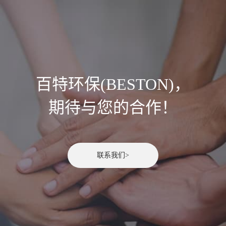
百特环保(BESTON)，
期待与您的合作！
联系我们>