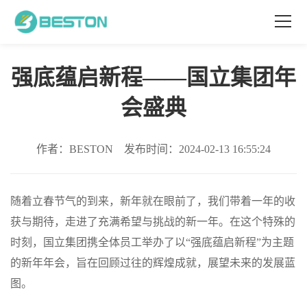
强底蕴启新程——国立集团年
会盛典
作者：BESTON 发布时间：2024-02-13 16:55:24
随着立春节气的到来，新年就在眼前了，我们带着一年的收
获与期待，走进了充满希望与挑战的新一年。在这个特殊的
时刻，国立集团携全体员工举办了以“强底蕴启新程”为主题
的新年年会，旨在回顾过往的辉煌成就，展望未来的发展蓝
图。